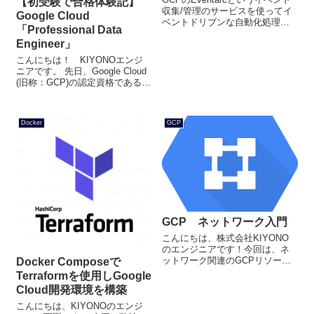
【初受験で合格体験記】
収集/管理のサービスを使ってイ
Google Cloud
ベントドリブンな自動化処理を
「Professional Data
作ってみた。
Engineer」
こんにちは！ KIYONOエンジ
ニアです。 先日、Google Cloud
(旧称：GCP)の認定資格である
「Professional Data Engineer」
を受験し、無事合格させていた
だくことが出来ました！ この...
Docker
GCP
GCP ネットワーク入門
こんにちは、株式会社KIYONO
のエンジニアです！今回は、ネ
ットワーク関連のGCPリソース
Docker Composeで
である、Virtual Private
Terraformを使用しGoogle
Cloud(VPC)について解説をした
Cloud開発環境を構築
いと思います！次回、ハンズオ
ン形式でVPCを実際に触って...
こんにちは、KIYONOのエンジ