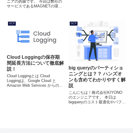
ニアの西園です。 今回は弊社の
サービスであるMAGNETの環境
下でDocker Composeと
Terraformを使用してGoogle
Cloudの開発環境構築をしたので
GCP
GCP
そちらを解説したいと思...
Cloud Loggingの保存期
間延長方法について徹底解
big queryのパーティショ
説！
ニングとは？？ ハンズオ
Cloud Loggingとは Cloud
ンも含めてわかりやすく解
Loggingは、Google Cloud と
Amazon Web Services からのロ
説
ギングデータとイベントの保
こんにちは！株式会社KIYONO
存、検索、分析、モニタリン
のエンジニアです。 本日は
グ、アラート発信を行えるフル
bigqueryのコスト最適化やパフォ
マネージド サービ...
ーマンス向上の際に検討が必須
のパーティショニングについて
実際のハンズオンも含めて解説
していきます。 想定している読
者については以下のよう...