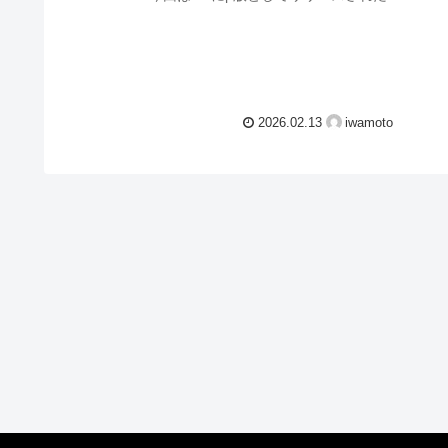
Claude in PowerPointのインストール方
法と使い方について紹介したいと思い
ます。Claude in PowerPointの対象プラ
ンはMax...
2026.02.13
iwamoto