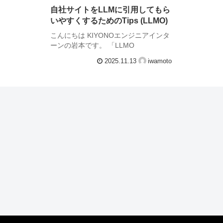
自社サイトをLLMに引用してもら
いやすくするためのTips (LLMO)
こんにちは KIYONOエンジニアインタ
ーンの岩本です。 「LLMO
CHECKER」という、Webページの
2025.11.13
iwamoto
LLMOをスコアリングする拡張機能を開
発していく中で、LLMOについて学んだ
ことをまとめていきます。 LLMOとは?
L...