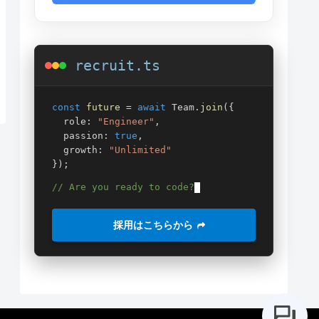
recruit.ts
const
future
=
await
Team.
join
({
role:
"Engineer"
,
passion:
true
,
growth:
"Unlimited"
});
// Are you ready to code?
採用はこちらから