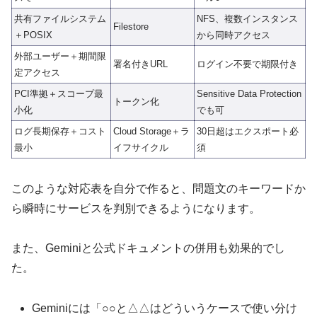
共有ファイルシステム
NFS、複数インスタンス
Filestore
＋POSIX
から同時アクセス
外部ユーザー＋期間限
署名付きURL
ログイン不要で期限付き
定アクセス
PCI準拠＋スコープ最
Sensitive Data Protection
トークン化
小化
でも可
ログ長期保存＋コスト
Cloud Storage＋ラ
30日超はエクスポート必
最小
イフサイクル
須
このような対応表を自分で作ると、問題文のキーワードか
ら瞬時にサービスを判別できるようになります。
また、Geminiと公式ドキュメントの併用も効果的でし
た。
Geminiには「○○と△△はどういうケースで使い分け