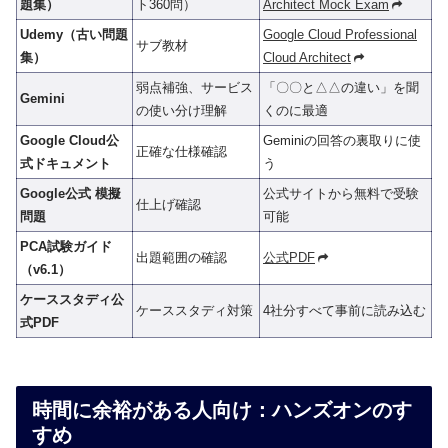
題集）
ト360問）
Architect Mock Exam
Udemy（古い問題
Google Cloud Professional
サブ教材
集）
Cloud Architect
弱点補強、サービス
「〇〇と△△の違い」を聞
Gemini
の使い分け理解
くのに最適
Google Cloud公
Geminiの回答の裏取りに使
正確な仕様確認
式ドキュメント
う
Google公式 模擬
公式サイトから無料で受験
仕上げ確認
問題
可能
PCA試験ガイド
出題範囲の確認
公式PDF
（v6.1）
ケーススタディ公
ケーススタディ対策
4社分すべて事前に読み込む
式PDF
時間に余裕がある人向け：ハンズオンのす
すめ