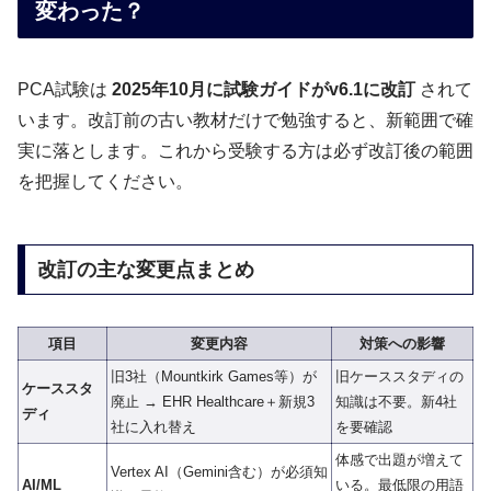
変わった？
PCA試験は
2025年10月に試験ガイドがv6.1に改訂
されて
います。改訂前の古い教材だけで勉強すると、新範囲で確
実に落とします。これから受験する方は必ず改訂後の範囲
を把握してください。
改訂の主な変更点まとめ
項目
変更内容
対策への影響
旧3社（Mountkirk Games等）が
旧ケーススタディの
ケーススタ
廃止 → EHR Healthcare＋新規3
知識は不要。新4社
ディ
社に入れ替え
を要確認
体感で出題が増えて
Vertex AI（Gemini含む）が必須知
AI/ML
いる。最低限の用語