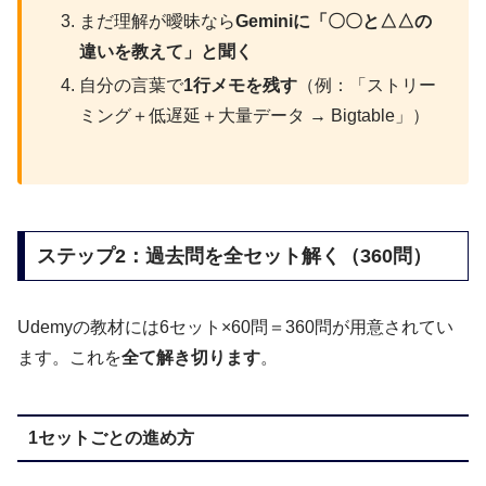
まだ理解が曖昧なら
Geminiに「〇〇と△△の
違いを教えて」と聞く
自分の言葉で
1行メモを残す
（例：「ストリー
ミング＋低遅延＋大量データ → Bigtable」）
ステップ2：過去問を全セット解く（360問）
Udemyの教材には6セット×60問＝360問が用意されてい
ます。これを
全て解き切ります
。
1セットごとの進め方