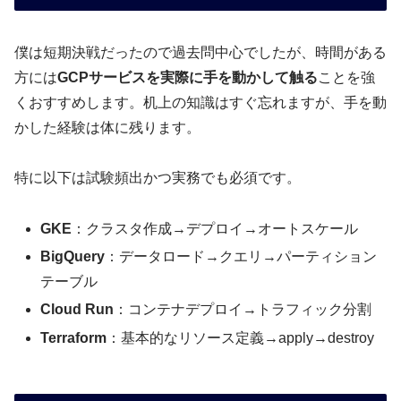
僕は短期決戦だったので過去問中心でしたが、時間がある
方には
GCPサービスを実際に手を動かして触る
ことを強
くおすすめします。机上の知識はすぐ忘れますが、手を動
かした経験は体に残ります。
特に以下は試験頻出かつ実務でも必須です。
GKE
：クラスタ作成→デプロイ→オートスケール
BigQuery
：データロード→クエリ→パーティション
テーブル
Cloud Run
：コンテナデプロイ→トラフィック分割
Terraform
：基本的なリソース定義→apply→destroy