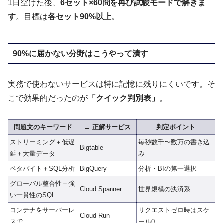
1日空けた後、
6セット×60問を再び試験モードで解きま
す
。目標は
各セット90%以上
。
90%に届かない分野はこうやって潰す
実務で使わないサービスは特に記憶に残りにくいです。そ
こで効果的だったのが
「クイック判別表」
。
問題文のキーワード
→ 正解サービス
判定ポイント
ストリーミング＋低遅
毎秒数千〜数万の書き込
Bigtable
延＋大量データ
み
ペタバイト＋SQL分析
BigQuery
分析・BIの第一選択
グローバル整合性＋強
Cloud Spanner
世界規模の決済系
い一貫性のSQL
コンテナをサーバーレ
リクエストゼロ時はスケ
Cloud Run
スで
ール0