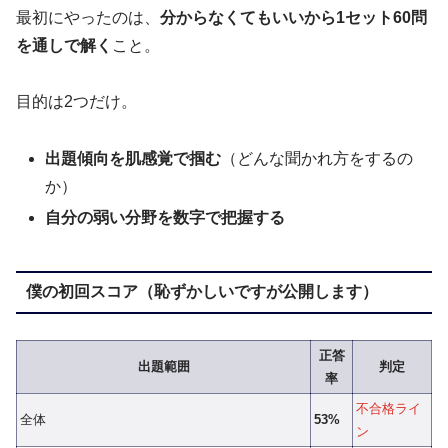
最初にやったのは、
分からなくてもいいから1セット60問
を通しで解く
こと。
目的は2つだけ。
出題傾向を肌感覚で掴む
（どんな聞かれ方をするの
か）
自分の弱い分野を数字で把握する
僕の初回スコア（恥ずかしいですが公開します）
正答
出題範囲
判定
率
不合格ライ
全体
53%
ン