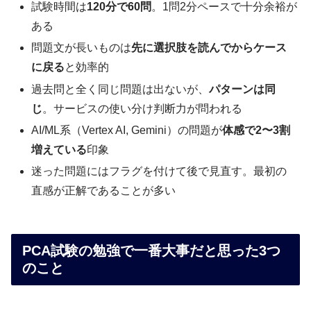
試験時間は
120分で60問
。1問2分ペースで十分余裕が
ある
問題文が長いものは
先に選択肢を読んでからケース
に戻る
と効率的
過去問と全く同じ問題は出ないが、
パターンは同
じ
。サービスの使い分け判断力が問われる
AI/ML系（Vertex AI, Gemini）の問題が
体感で2〜3割
増えている
印象
迷った問題にはフラグを付けて後で見直す。最初の
直感が正解であることが多い
PCA試験の勉強で一番大事だと思った3つ
のこと