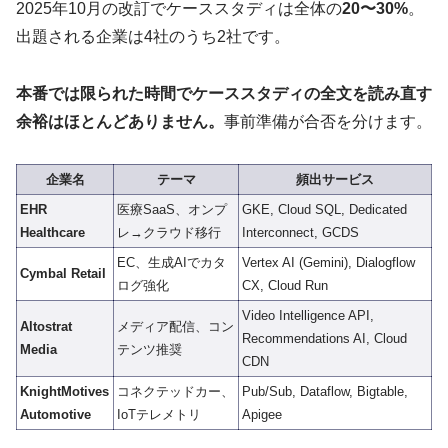
2025年10月の改訂でケーススタディは全体の
20〜30%
。
出題される企業は4社のうち2社です。
本番では限られた時間でケーススタディの全文を読み直す
余裕はほとんどありません。
事前準備が合否を分けます。
企業名
テーマ
頻出サービス
EHR
医療SaaS、オンプ
GKE, Cloud SQL, Dedicated
Healthcare
レ→クラウド移行
Interconnect, GCDS
EC、生成AIでカタ
Vertex AI (Gemini), Dialogflow
Cymbal Retail
ログ強化
CX, Cloud Run
Video Intelligence API,
Altostrat
メディア配信、コン
Recommendations AI, Cloud
Media
テンツ推奨
CDN
KnightMotives
コネクテッドカー、
Pub/Sub, Dataflow, Bigtable,
Automotive
IoTテレメトリ
Apigee