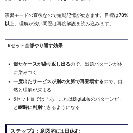
演習モードの直後なので短期記憶が効きます。目標は
70%
以上
。理解が浅い問題は再度解説を読み込みます。
6セット全部やり通す効果
似たケースが繰り返し出る
ので、出題パターンが体
に染みつく
一度出たサービスが別の文脈で再登場する
ので、自
然と理解が深まる
6セット目では「あ、これはBigtableのパターンだ」
と
瞬時に判別
できるようになる
ステップ3：意図的に1日休む