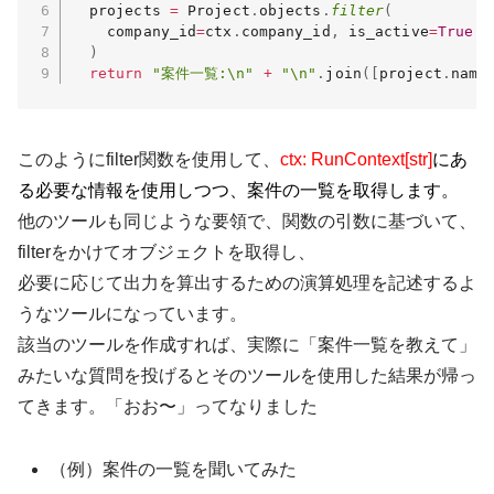
  projects 
=
 Project
.
objects
.
filter
(
    company_id
=
ctx
.
company_id
,
 is_active
=
True
)
return
"案件一覧:\n"
+
"\n"
.
join
(
[
project
.
name
このようにfilter関数を使用して、
ctx
:
RunContext
[
str
]
にあ
る必要な情報を使用しつつ、案件の一覧を取得します。
他のツールも同じような要領で、関数の引数に基づいて、
filterをかけてオブジェクトを取得し、
必要に応じて出力を算出するための演算処理を記述するよ
うなツールになっています。
該当のツールを作成すれば、実際に「案件一覧を教えて」
みたいな質問を投げるとそのツールを使用した結果が帰っ
てきます。「おお〜」ってなりました
（例）案件の一覧を聞いてみた