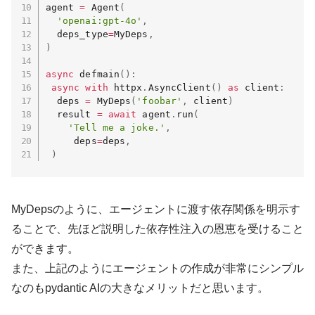
agent 
=
 Agent
(
'openai:gpt-4o'
,
  deps_type
=
MyDeps
,
)
async
 defmain
(
)
:
async
with
 httpx
.
AsyncClient
(
)
as
 client
:
  deps 
=
 MyDeps
(
'foobar'
,
 client
)
  result 
=
await
 agent
.
run
(
'Tell me a joke.'
,
     deps
=
deps
,
)
MyDepsのように、エージェントに渡す依存関係を明示す
ることで、先ほど説明した依存性注入の恩恵を受けること
ができます。
また、上記のようにエージェントの作成が非常にシンプル
なのもpydantic AIの大きなメリットだと思います。