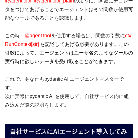
@agent.tool
,
@agent.tool_plain
のように、関数にデコレー
タをつけてあげることでエージェントはその関数が使用可
能なツールであることを認識します。
この時、
@agent.tool
を使用する場合は、関数の引数に
ctx
:
RunContext
[
str
]
を記述してあげる必要があります。この
引数によって、エージェントはユーザ名のようなツールの
実行時に欲しいデータを受け取ることができます。
これで、あなたもpydantic AI エージェントマスターで
す。
次に実際にpydantic AI を使用して、自社サービス内に組
み込んだ際の説明をします。
自社サービスにAIエージェント導入してみ