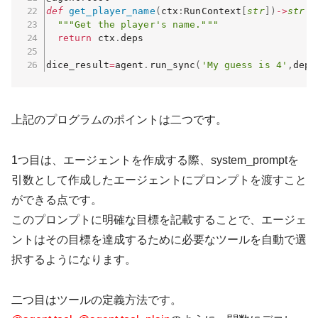
def
get_player_name
(
ctx
:
RunContext
[
str
]
)
-
>
str
:
"""Get the player's name."""
return
 ctx
.
deps

dice_result
=
agent
.
run_sync
(
'My guess is 4'
,
deps
上記のプログラムのポイントは二つです。
1つ目は、エージェントを作成する際、system_promptを
引数として作成したエージェントにプロンプトを渡すこと
ができる点です。
このプロンプトに明確な目標を記載することで、エージェ
ントはその目標を達成するために必要なツールを自動で選
択するようになります。
二つ目はツールの定義方法です。