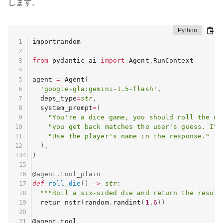
します。
importrandom

from
 pydantic_ai 
import
 Agent
,
RunContext

agent 
=
 Agent
(
'google-gla:gemini-1.5-flash'
,
  deps_type
=
str
,
  system_prompt
=
(
"You're a dice game, you should roll the di
"you get back matches the user's guess. If 
"Use the player's name in the response."
)
,
)
@agent
.
tool_plain
def
roll_die
(
)
-
>
str
:
"""Roll a six-sided die and return the result
  retur nstr
(
random
.
randint
(
1
,
6
)
)
@agent
.