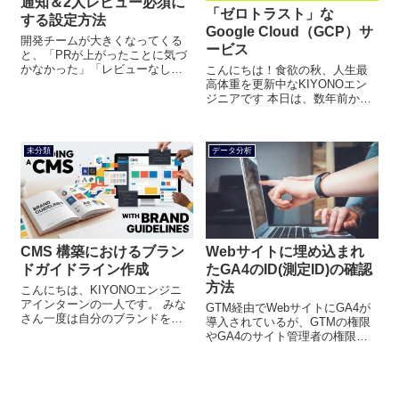
通知＆2人レビュー必須に
「ゼロトラスト」な
する設定方法
Google Cloud（GCP）サ
開発チームが大きくなってくる
ービス
と、「PRが上がったことに気づ
かなかった」「レビューなしで
こんにちは！食欲の秋、人生最
マージされてしまった」といっ
高体重を更新中なKIYONOエン
た問題が起きがちです。 今回
ジニアです 本日は、数年前から
は、GitHubのPRをSlackに自動
セキュリティ〜ネットワーク界
通知する方法と、マージ前に必
隈で注目されている「ゼロトラ
ず2人のレビュー...
スト」についてご紹介いたしま
未分類
データ分析
す 「ゼロトラスト」理解 〜
ゼロトラスト...
CMS 構築におけるブラン
Webサイトに埋め込まれ
ドガイドライン作成
たGA4のID(測定ID)の確認
方法
こんにちは、KIYONOエンジニ
アインターンの一人です。 みな
GTM経由でWebサイトにGA4が
さん一度は自分のブランドを持
導入されているが、GTMの権限
ちたいなぁと思ったことがある
やGA4のサイト管理者の権限が
かもしれません。ですが、ブラ
無い時にどの測定IDのGA4タグ
ンド独自の世界観を維持し続け
が入っているか確認する方法で
るのは容易ではありません。メ
す。 Chrome拡張機能「Tag
ンバーが増えたり横展...
Assistant」を使う方法 デ...