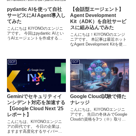
pydantic AIを使って自社
【会話型エージェント】
サービスにAI Agent導入し
Agent Development
てみた
Kit（ADK）を自社サービ
スに組み込んでみた
こんにちは KIYONOのエンジニ
アです。 今回はpydantic AIとい
こんにちは！KIYONOのエンジ
うAIエージェントを作成するフ
ニアです。 本記事は最近ホット
レームワークを使用して自社サ
なAgent Development Kitを使っ
ービスにchat型検索エージェン
て既存のサービスにエージェン
トを導入した話を紹介します。
ト機能を組み込む方法について
弊社のテックブログでは他にも
解説いたします。 Agent
A...
GCP
GCP
Development Kit...
Geminiでセキュリティイ
Google Cloud試験で得た
ンシデント対応を加速する
ナレッジ
【Google Cloud Next ’25
こんにちは。KIYONOエンジニ
レポート】
アです。 先日の冬休みでGoogle
Cloudの資格を3つ（※）取りま
こんにちは、KIYONOエンジニ
した。※「Professional Machine
アの田代です。 今日の企業は、
Learning Engineer」、
ますます高度化するサイバー攻
「Professional Cloud ...