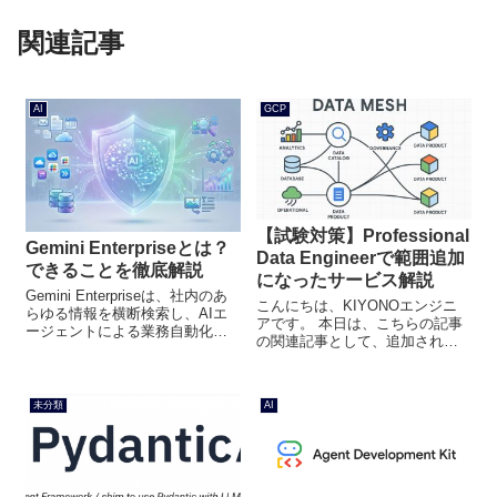
関連記事
AI
GCP
【試験対策】Professional
Gemini Enterpriseとは？
Data Engineerで範囲追加
できることを徹底解説
になったサービス解説
Gemini Enterpriseは、社内のあ
こんにちは、KIYONOエンジニ
らゆる情報を横断検索し、AIエ
アです。 本日は、こちらの記事
ージェントによる業務自動化を
の関連記事として、追加された
実現する、Google提供の企業向
以下太字のサービスの概要をま
けAIプラットフォームです。 本
とめます。 データメッシュ関連
記事では、Gemini Enterpriseで
（Dataplex、Data Catalog）
実現できる...
未分類
AI
Datastream ...