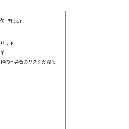
次
メリット
簡単
動作の不具合のリスクが減る
は