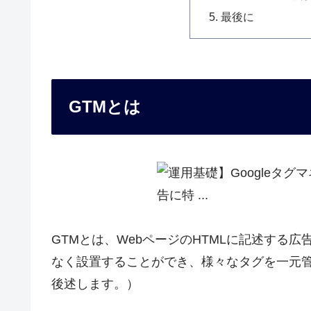
最後に
GTMとは
GTMとは、WebページのHTMLに記述する
なく設置することができ、様々なタグを一元
後述します。）