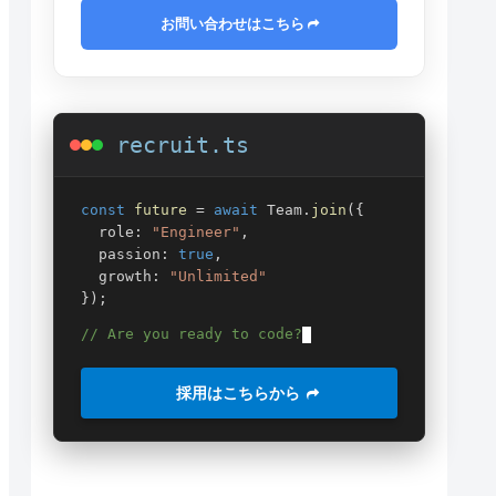
お問い合わせはこちら
recruit.ts
const
future
=
await
Team.
join
({
role:
"Engineer"
,
passion:
true
,
growth:
"Unlimited"
});
// Are you ready to code?
採用はこちらから